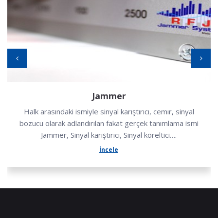
Drone Tespit Sistemleri
Günümüzde casusluk suikast, sabotaj terör saldırıları
gibi ana başlıklarda amacı dışında kullanılmaya
başlayarak çok riskli bir tehdit halini aldı.
İncele