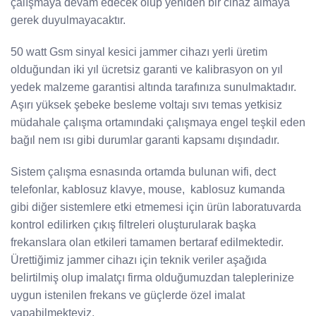
çalışmaya devam edecek olup yeniden bir cihaz almaya
gerek duyulmayacaktır.
50 watt Gsm sinyal kesici jammer cihazı yerli üretim
olduğundan iki yıl ücretsiz garanti ve kalibrasyon on yıl
yedek malzeme garantisi altında tarafınıza sunulmaktadır.
Aşırı yüksek şebeke besleme voltajı sıvı temas yetkisiz
müdahale çalışma ortamındaki çalışmaya engel teşkil eden
bağıl nem ısı gibi durumlar garanti kapsamı dışındadır.
Sistem çalışma esnasında ortamda bulunan wifi, dect
telefonlar, kablosuz klavye, mouse, kablosuz kumanda
gibi diğer sistemlere etki etmemesi için ürün laboratuvarda
kontrol edilirken çıkış filtreleri oluşturularak başka
frekanslara olan etkileri tamamen bertaraf edilmektedir.
Ürettiğimiz jammer cihazı için teknik veriler aşağıda
belirtilmiş olup imalatçı firma olduğumuzdan taleplerinize
uygun istenilen frekans ve güçlerde özel imalat
yapabilmekteyiz.