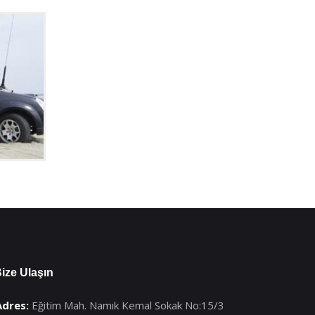
ize Ulaşın
Adres:
Eğitim Mah. Namık Kemal Sokak No:15/3