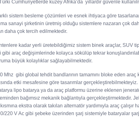
Türki Cumhuriyetlerde kuzey Afrika’da yıllardır güvenle kullanıl
farklı sistem besleme çözümleri ve esnek ihtiyaca göre tasarlan
unma sanayi şirketinin üretmiş olduğu sistemlere nazaran çok dah
n daha çok tercih edilmektedir.
ntenlere kadar yerli üretebildiğimiz sistem binek araçlar, SUV tip
i gibi araç değişimlerinde kolayca sökülüp tekrar konuşlandırıla
uruma büyük kolaylıklar sağlayabilmektedir.
z gibi global tehdit bandlarının tamamını bloke eden araç 
asında etki mesafesine göre tasarımlar gerçekleştirebilmekteyiz.
batarya lipo batarya ya da araç platformu üzerine eklenen jenerat
sisteminden bağımsız mekanik bağlantıyla gerçekleştirmektedir. Je
ısmına ekstra olarak takılan alternatör yardımıyla araç çalışır 
10/220 V Ac gibi şebeke üzerinden şarj sistemiyle bataryalar şar