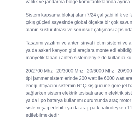
valilik ve jandarma bölge komutanlıklarında ayrıca 
Sistem kapsama blokaj alanı 7/24 çalışabilirlik ve 
çıkış güçleri sayesinde global ölçekte bir çok sav
alanın susturulması ve sorunsuz çalışması açısında
Tasarımı yazılımı ve anten sinyal iletim sistemi ve a
ya da askeri kanyon gibi araçlara monte edilebildiğ
manyetik tabanlı anten sistemleriyle de kullanıcı k
20/2700 Mhz 20/3000 Mhz 20/6000 Mhz 20/9000 Mh
tipi jammer sistemlerinde 200 watt ile 6000 watt ar
enerji ihtiyacını sistemin Rf Çıkış gücüne göre jel 
sağlarken sistem elektrik tesisatı aracın elektrik 
ya da lipo batarya kullanımı durumunda araç motor k
sistemi şarj edebilir ya da araç park halindeyken 1
edilebilmektedir