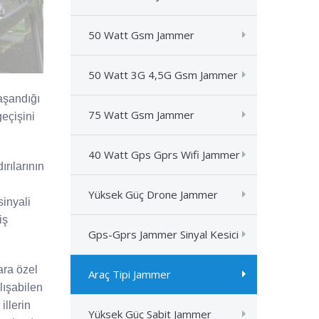
50 Watt Gsm Jammer
50 Watt 3G 4,5G Gsm Jammer
yaşandığı
75 Watt Gsm Jammer
geçişini
40 Watt Gps Gprs Wifi Jammer
ırılarının
Yüksek Güç Drone Jammer
sinyali
iş
Gps-Gprs Jammer Sinyal Kesici
ara özel
Araç Tipi Jammer
lışabilen
illerin
Yüksek Güç Sabit Jammer