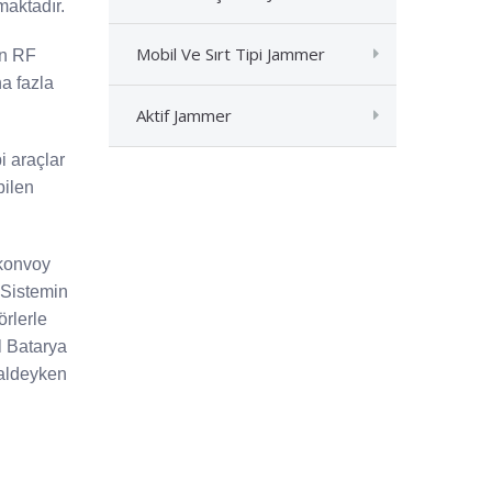
maktadır.
Mobil Ve Sırt Tipi Jammer
an RF
a fazla
Aktif Jammer
i araçlar
bilen
konvoy
 Sistemin
örlerle
l Batarya
haldeyken
j