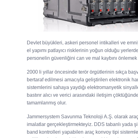
Devlet büyükleri, askeri personel intikalleri ve emn
el yapımı patlayıcı risklerinin yoğun olduğu yerlerde
personelin güvenliğini can ve mal kaybını önlemek a
2000 li yıllar öncesinde terör örgütlerinin sıkça ba
bertaraf edilmesi amacıyla geliştirilen elektronik har
sistemlerini sahaya yaydığı elektromanyetik sinyalle
bastırır alıcı ve verici arasındaki iletişim çöktüğün
tamamlanmış olur.
Jammersystem Savunma Teknoloji A.Ş. olarak araç 
imalatlar gerçekleştirmekteyiz. DDS tabanlı yada şi
band kontrolleri yapabilen araç konvoy tipi sistemle