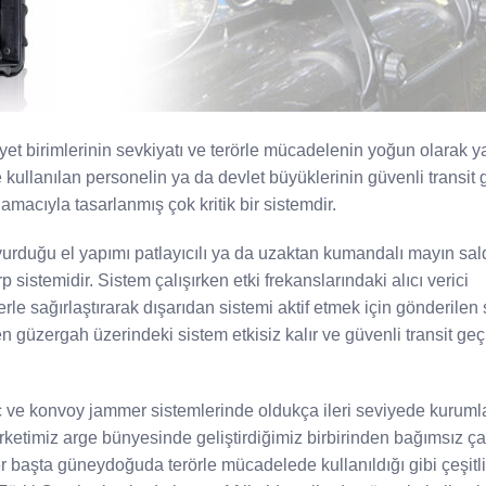
iyet birimlerinin sevkiyatı ve terörle mücadelenin yoğun olarak 
 kullanılan personelin ya da devlet büyüklerinin güvenli transit 
macıyla tasarlanmış çok kritik bir sistemdir.
şvurduğu el yapımı patlayıcılı ya da uzaktan kumandalı mayın sald
p sistemidir. Sistem çalışırken etki frekanslarındaki alıcı verici
rle sağırlaştırarak dışarıdan sistemi aktif etmek için gönderilen 
den güzergah üzerindeki sistem etkisiz kalır ve güvenli transit geç
ve konvoy jammer sistemlerinde oldukça ileri seviyede kuruml
rketimiz arge bünyesinde geliştirdiğimiz birbirinden bağımsız ça
r başta güneydoğuda terörle mücadelede kullanıldığı gibi çeşitli 